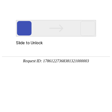
首页
协会概况
协会动态
领导讲话
今天是6月2日星期二
首页>
>【协会管理制度】
广东省
>【协会管理制度】
广东省